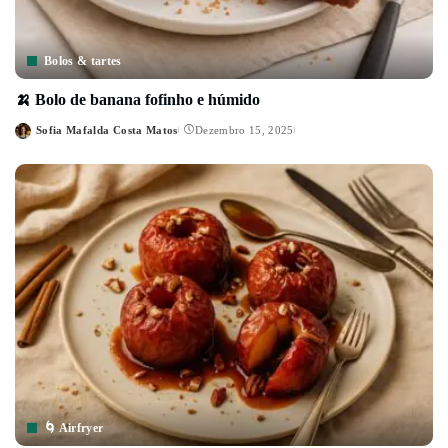
Bolos & tartes
🍌 Bolo de banana fofinho e húmido
Sofia Mafalda Costa Matos
Dezembro 15, 2025
Posted
by
🌀 Airfryer