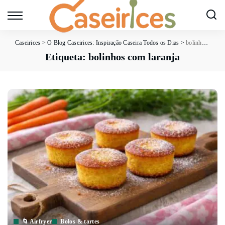
Caseirices
>
O Blog Caseirices: Inspiração Caseira Todos os Dias
>
bolinhos com laranja
Etiqueta:
bolinhos com laranja
🌀 Airfryer
Bolos & tartes