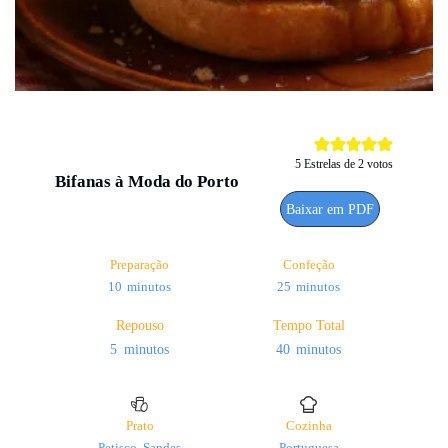
5
Estrelas de
2
votos
Bifanas à Moda do Porto
Baixar em PDF
Preparação
Confeção
minutos
minutos
10
minutos
25
minutos
Repouso
Tempo Total
minutos
minutos
5
minutos
40
minutos
Prato
Cozinha
Petisco, Sandes
Portuguesa