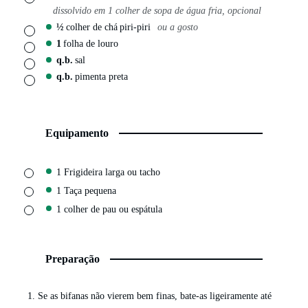
dissolvido em 1 colher de sopa de água fria, opcional
½
colher de chá
piri-piri
ou a gosto
▢
1
folha de louro
▢
q.b.
sal
▢
q.b.
pimenta preta
▢
Equipamento
▢
1 Frigideira larga
ou tacho
▢
1 Taça pequena
▢
1 colher de pau
ou espátula
Preparação
Se as bifanas não vierem bem finas, bate-as ligeiramente até