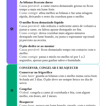
As bifanas ficaram duras
Causa provável:
a carne estava demasiado grossa ou ficou
tempo a mais em lume forte.
Como corrigir:
afina melhor as bifanas e faz uma selagem
rápida, deixando o resto da cozedura para o molho.
O molho ficou demasiado líquido
Causa provável:
não reduziu o suficiente antes de voltares a
🛠️
juntar a carne, ou faltou apurar destapado no fim.
Como corrigir:
deixa cozinhar mais alguns minutos
destapado em lume brando, ou junta o espessante opcional
já previsto na receita.
O pão desfez-se ao montar
Causa provável:
ficou demasiado tempo em contacto com o
molho.
Como corrigir:
passa o miolo no molho só por 1 a 2
segundos, apenas para ganhar sabor e humidade.
CONSERVAR, CONGELAR E REAQUECER
Conservar no frigorífico
Como fazer:
guarda as bifanas com o molho numa caixa bem
fechada até 3 dias. O pão deve ser sempre fresco no dia de
servir.
Congelar
❄️
O ideal:
congela a carne já cozinhada e fria, com algum
molho, em doses, até 2 meses.
Reaquecer
Como fazer:
aquece em lume brando, tapado, com o próprio