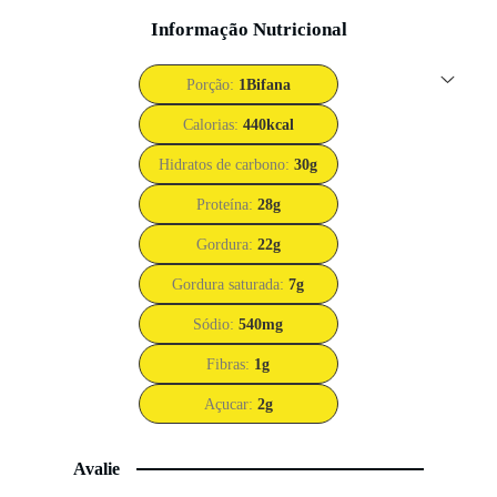
Informação Nutricional
Porção:
1
Bifana
Calorias:
440
kcal
Hidratos de carbono:
30
g
Proteína:
28
g
Gordura:
22
g
Gordura saturada:
7
g
Sódio:
540
mg
Fibras:
1
g
Açucar:
2
g
Avalie