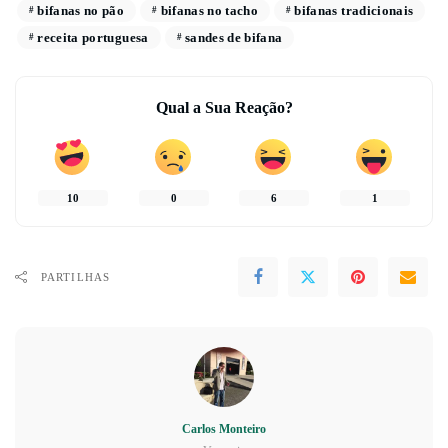
bifanas no pão
bifanas no tacho
bifanas tradicionais
receita portuguesa
sandes de bifana
Qual a Sua Reação?
10
0
6
1
PARTILHAS
Carlos Monteiro