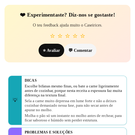
❤️ Experi­mentaste? Diz-nos se gostaste!
O teu feedback ajuda muito o Caseirices.
⭐
⭐
⭐
⭐
⭐
⭐ Avaliar
💬 Comentar
DICAS
Escolhe bifanas mesmo finas, ou bate a carne ligeiramente
antes de cozinhar, porque nesta receita a espessura faz muita
diferença na textura final.
💡
Sela a carne muito depressa em lume forte e não a deixes
cozinhar demasiado nessa fase, para não secar antes de
apurar no molho.
Molha o pão só um instante no molho antes de rechear, para
ficar saboroso e húmido sem perder estrutura.
PROBLEMAS E SOLUÇÕES