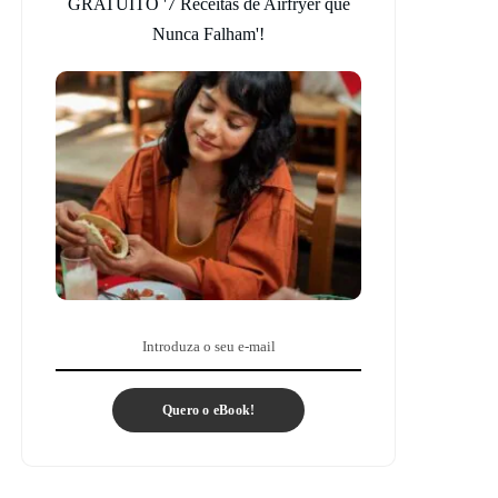
GRATUITO '7 Receitas de Airfryer que
Nunca Falham'!
Quero o eBook!