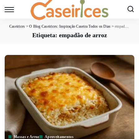
Caseirices
>
O Blog Caseirices: Inspiração Caseira Todos os Dias
>
empadão de arroz
Etiqueta:
empadão de arroz
Massas e Arroz
Aproveitamentos