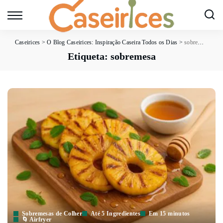
Caseirices
>
O Blog Caseirices: Inspiração Caseira Todos os Dias
>
sobremesa
Etiqueta:
sobremesa
Sobremesas de Colher
Até 5 Ingredientes
Em 15 minutos
🌀 Airfryer