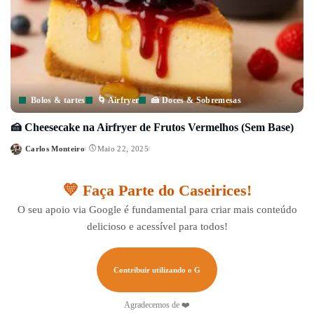
Bolos & tartes
🌀 Airfryer
🍰 Doces & Sobremesas
🍰 Cheesecake na Airfryer de Frutos Vermelhos (Sem Base)
Carlos Monteiro
Maio 22, 2025
Posted
by
💛 Faça Parte do Caseirices!
O seu apoio via Google é fundamental para criar mais conteúdo
delicioso e acessível para todos!
Contribuir utilizando o G
Agradecemos de ❤️