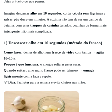
deles primeiro do que pensas!
Imagina descascar
alho em 10 segundos
, cortar
cebola sem lágrimas
e
salvar pão duro
em minutos. A cozinha não tem de ser um campo de
batalha: com estes
truques de cozinha
testados, cozinhas de forma
mais
inteligente
, não mais complicada.
1) Descascar alho em 10 segundos (método do frasco)
Como fazer:
dentes de alho num
frasco de vidro
com tampa →
agita
10–15 s
.
Porque é que funciona:
o choque solta as peles secas.
Quando evitar:
alho muito
fresco
pode ser teimoso →
esmaga
ligeiramente
com a faca e repete.
💡
Dica:
faz
lotes
para a semana e evita cheiros nas mãos.