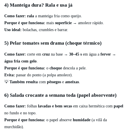
4) Manteiga dura? Rala e usa já
Como fazer:
rala
a manteiga fria como queijo.
Porque é que funciona:
mais
superfície
→ amolece rápido.
Uso ideal:
bolachas, crumbles e barrar.
5) Pelar tomates sem drama (choque térmico)
Como fazer:
corte em
cruz
na base →
30–45 s
em água a
ferver
→
água fria com gelo
.
Porque é que funciona:
o
choque
descola a pele.
Evita:
passar do ponto (a polpa amolece).
💡
Também resulta
com
pêssegos
e
ameixas
.
6) Salada crocante a semana toda (papel absorvente)
Como fazer:
folhas
lavadas e bem secas
em caixa hermética com
papel
no fundo e no topo.
Porque é que funciona:
o papel absorve
humidade
(a vilã da
murchidão).