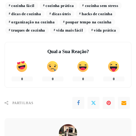
cozinha fácil
cozinha prática
cozinha sem stress
dicas de cozinha
dicas úteis
hacks de cozinha
organização na cozinha
poupar tempo na cozinha
truques de cozinha
vida mais fácil
vida prática
Qual a Sua Reação?
0
0
0
0
PARTILHAS