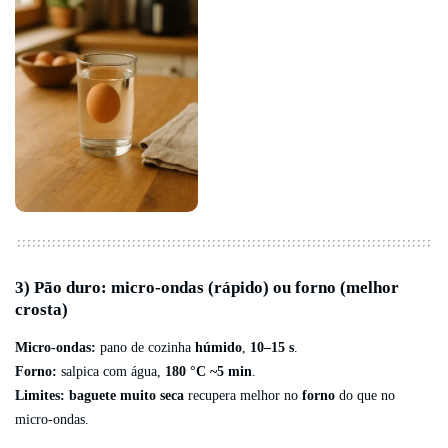
3) Pão duro: micro-ondas (rápido) ou forno (melhor
crosta)
Micro-ondas:
pano de cozinha
húmido
,
10–15 s
.
Forno:
salpica com água,
180 °C ~5 min
.
Limites:
baguete muito seca
recupera melhor no
forno
do que no
micro-ondas.