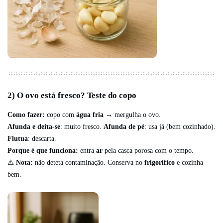
2) O ovo está fresco? Teste do copo
Como fazer:
copo com
água fria
→ mergulha o ovo.
Afunda e deita-se
: muito fresco.
Afunda de pé
: usa já (bem cozinhado).
Flutua
: descarta.
Porque é que funciona:
entra
ar
pela casca porosa com o tempo.
⚠️
Nota:
não deteta contaminação. Conserva no
frigorífico
e cozinha
bem.