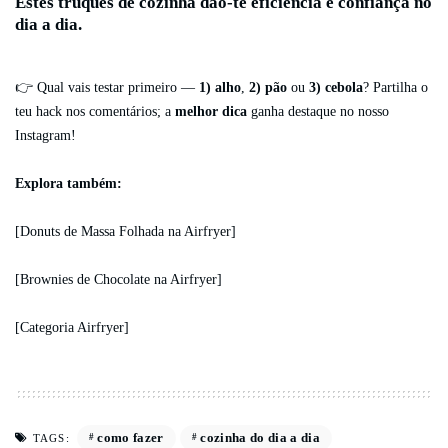
Estes
truques de cozinha
dão-te
eficiência
e
confiança
no
dia a dia.
👉 Qual vais testar primeiro —
1) alho
,
2) pão
ou
3) cebola
? Partilha o
teu hack nos comentários; a
melhor dica
ganha destaque no nosso
Instagram!
Explora também:
[Donuts de Massa Folhada na Airfryer]
[Brownies de Chocolate na Airfryer]
[Categoria Airfryer]
como fazer
cozinha do dia a dia
TAGS: