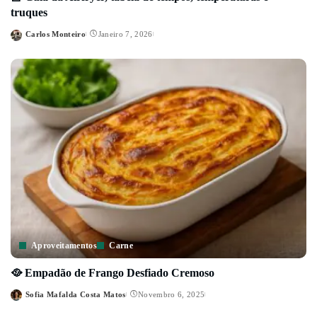
truques
Carlos Monteiro
Janeiro 7, 2026
Posted
by
Aproveitamentos
Carne
🥘 Empadão de Frango Desfiado Cremoso
Sofia Mafalda Costa Matos
Novembro 6, 2025
Posted
by