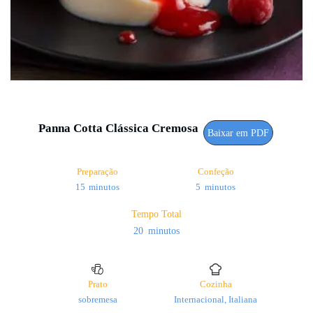
Panna Cotta Clássica Cremosa
Baixar em PDF
Preparação
Confeção
minutos
minutos
15
minutos
5
minutos
Tempo Total
minutos
20
minutos
Prato
Cozinha
sobremesa
Internacional, Italiana