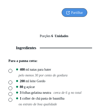
Partilhar
Porções
6
Unidades
Ingredientes
Para a panna cotta:
400
ml
natas para bater
▢
pelo menos 30 por cento de gordura
200
ml
leite Gordo
▢
80
g
açúcar
▢
3
folhas
gelatina neutra
cerca de 6 g no total
▢
1
colher de chá
pasta de baunilha
▢
ou extrato de boa qualidade