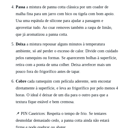
Passa
a mistura de panna cotta clássica por um coador de
malha fina para um jarro com bico ou tigela com bom apoio.
Usa uma espátula de silicone para ajudar a passagem e
aproveitar tudo. Ao coar removes também a raspa de limão,
que já aromatizou a panna cotta.
Deixa
a mistura repousar alguns minutos à temperatura
ambiente, só até perder o excesso de calor. Divide com cuidado
pelos ramequins ou formas. Se aparecerem bolhas à superfície,
retira com a ponta de uma colher. Deixa arrefecer mais um
pouco fora do frigorífico antes de tapar.
Cobre
cada ramequim com película aderente, sem encostar
diretamente à superfície, e leva ao frigorífico por pelo menos 4
horas. O ideal é deixar de um dia para o outro para que a
textura fique estável e bem cremosa.
📌 PIN Caseirices: Respeita o tempo de frio. Se tentares
desmoldar demasiado cedo, a panna cotta ainda não estará
firme e pode quebrar ou abater.