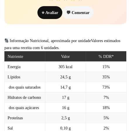
⭐ Avaliar
💬 Comentar
🔢 Informação Nutricional, aproximada por unidadeValores estimados
para uma receita com 6 unidades.
Nutriente
Valor
% DDR*
Energia
305 kcal
15%
Lípidos
24,5 g
35%
dos quais saturados
14,7 g
73%
Hidratos de carbono
17 g
7%
dos quais açúcares
16 g
18%
Proteínas
2,5 g
5%
Sal
0,10 g
2%