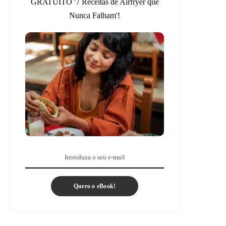
GRATUITO '7 Receitas de Airfryer que
Nunca Falham'!
Quero o eBook!