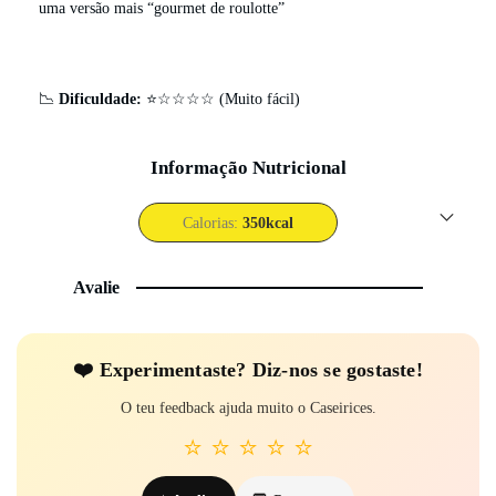
uma versão mais “gourmet de roulotte”
📉
Dificuldade:
⭐☆☆☆☆ (Muito fácil)
Informação Nutricional
Calorias:
350
kcal
Avalie
❤️ Experi­mentaste? Diz-nos se gostaste!
O teu feedback ajuda muito o Caseirices.
⭐
⭐
⭐
⭐
⭐