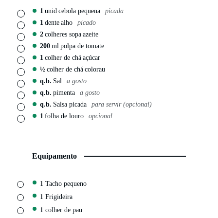
1
unid
cebola pequena
picada
▢
1
dente
alho
picado
▢
2
colheres sopa
azeite
▢
200
ml
polpa de tomate
▢
1
colher de chá
açúcar
▢
½
colher de chá
colorau
▢
q.b.
Sal
a gosto
▢
q.b.
pimenta
a gosto
▢
q.b.
Salsa picada
para servir (opcional)
▢
1
folha de louro
opcional
▢
Equipamento
▢
1 Tacho pequeno
▢
1 Frigideira
▢
1 colher de pau