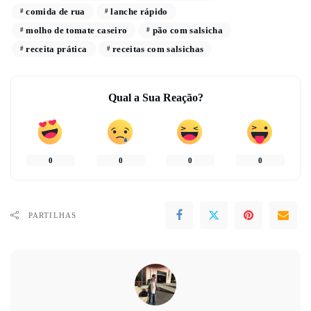
comida de rua
lanche rápido
molho de tomate caseiro
pão com salsicha
receita prática
receitas com salsichas
Qual a Sua Reação?
0
0
0
0
PARTILHAS