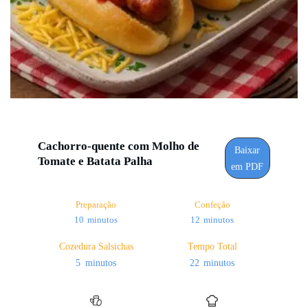
Cachorro-quente com Molho de
Baixar
Tomate e Batata Palha
em PDF
Preparação
Confeção
minutos
minutos
10
minutos
12
minutos
Cozedura Salsichas
Tempo Total
minutos
minutos
5
minutos
22
minutos