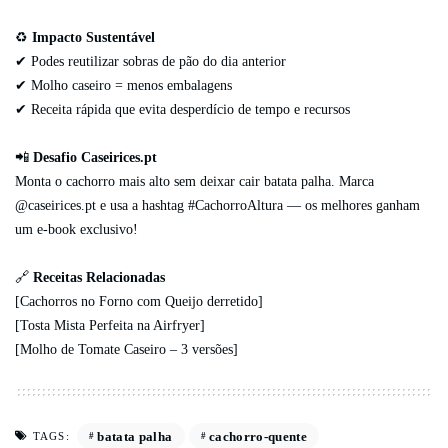
♻️
Impacto Sustentável
✔ Podes reutilizar sobras de pão do dia anterior
✔ Molho caseiro = menos embalagens
✔ Receita rápida que evita desperdício de tempo e recursos
📲
Desafio Caseirices.pt
Monta o cachorro mais alto sem deixar cair batata palha. Marca
@caseirices.pt e usa a hashtag #CachorroAltura — os melhores ganham
um e-book exclusivo!
🔗
Receitas Relacionadas
[Cachorros no Forno com Queijo derretido]
[Tosta Mista Perfeita na Airfryer]
[Molho de Tomate Caseiro – 3 versões]
batata palha
cachorro-quente
TAGS: