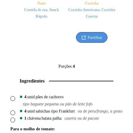
Prato
Cozinha
Comida de rua, Snack
Cozinha Americana, Cozinha
Rápido
Caseira
Partilhar
Porções
4
Ingredientes
4
unid
pães de cachorro
▢
tipo baguete pequena ou pão de leite fofo
4
unid
salsichas tipo Frankfurt
ou de peru/frango, a gosto
▢
1
chávena
batata palha
caseira ou de pacote
▢
Para o molho de tomate: