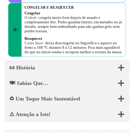
CONGELAR E REAQUECER
Congelar
O ideal:
congela muito bem depois de assado e
completamente frio. Podes guardar inteiro, em metades ou já
fatiado, sempre bem embrulhado para não ganhar gelo nem
❄️
perder textura.
Reaquecer
Como fazer:
deixa descongelar no frigorífico e aquece no
forno a 160 °C durante 8 a 12 minutos. Fica mais agradável
do que no micro-ondas e recupera melhor a textura da massa.
📜 História
🍽️ Sabias Que…
♻️ Um Toque Mais Sustentável
⚠️ Atenção a Isto!