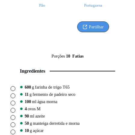
Pão
Portuguesa
Partilhar
Porções
10
Fatias
Ingredientes
600
g
farinha de trigo T65
▢
11
g
fermento de padeiro seco
▢
100
ml
água morna
▢
4
ovos M
▢
90
ml
azeite
▢
50
g
manteiga derretida e morna
▢
10
g
açúcar
▢