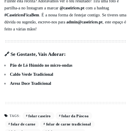
Fizeste esta receita? Adorávamos ver o teu resultado! Tira uma foto e
partilha-a no Instagram a marcar
@caseirices.pt
com a hashtag
#CaseiricesFicaBem
. É a nossa forma de festejar contigo. Se tiveres uma
dúvida ou sugestão, escreve-nos para
admin@caseirices.pt
, este espaço é
feito a várias mãos!
🔗 Se Gostaste, Vais Adorar:
Pão de Ló Húmido
no micro-ondas
Caldo Verde Tradicional
Arroz Doce Tradicional
folar caseiro
folar da Páscoa
TAGS:
folar de carne
folar de carne tradicional