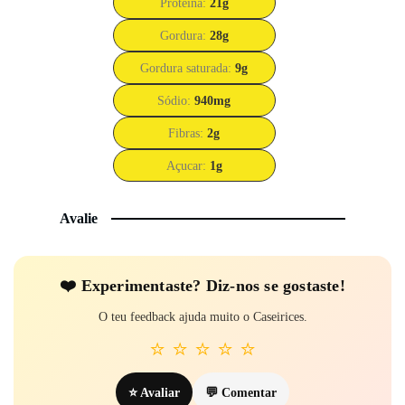
Proteína:
21
g
Gordura:
28
g
Gordura saturada:
9
g
Sódio:
940
mg
Fibras:
2
g
Açucar:
1
g
Avalie
❤️ Experi­mentaste? Diz-nos se gostaste!
O teu feedback ajuda muito o Caseirices.
⭐
⭐
⭐
⭐
⭐
⭐ Avaliar
💬 Comentar