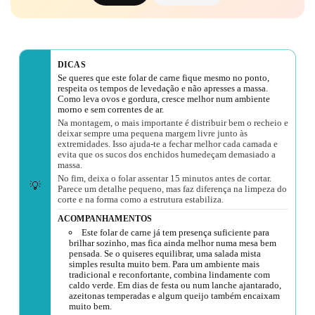
DICAS
Se queres que este folar de carne fique mesmo no ponto,
respeita os tempos de levedação e não apresses a massa.
Como leva ovos e gordura, cresce melhor num ambiente
morno e sem correntes de ar.
Na montagem, o mais importante é distribuir bem o recheio e
deixar sempre uma pequena margem livre junto às
extremidades. Isso ajuda-te a fechar melhor cada camada e
evita que os sucos dos enchidos humedeçam demasiado a
massa.
No fim, deixa o folar assentar 15 minutos antes de cortar.
💡
Parece um detalhe pequeno, mas faz diferença na limpeza do
corte e na forma como a estrutura estabiliza.
ACOMPANHAMENTOS
Este folar de carne já tem presença suficiente para
brilhar sozinho, mas fica ainda melhor numa mesa bem
pensada. Se o quiseres equilibrar, uma salada mista
simples resulta muito bem. Para um ambiente mais
tradicional e reconfortante, combina lindamente com
caldo verde. Em dias de festa ou num lanche ajantarado,
azeitonas temperadas e algum queijo também encaixam
muito bem.