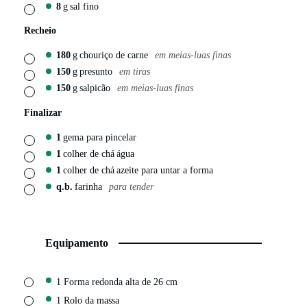
8
g
sal fino
▢
Recheio
180
g
chouriço de carne
em meias-luas finas
▢
150
g
presunto
em tiras
▢
150
g
salpicão
em meias-luas finas
▢
Finalizar
1
gema para pincelar
▢
1
colher de chá
água
▢
1
colher de chá
azeite para untar a forma
▢
q.b.
farinha
para tender
▢
Equipamento
▢
1 Forma redonda
alta de 26 cm
▢
1 Rolo da massa