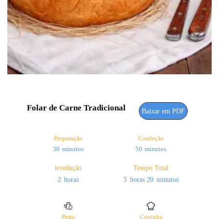
Folar de Carne Tradicional
Baixar em PDF
Preparação
Confeção
minutos
minutos
30
minutos
50
minutos
levedação
Tempo Total
horas
horas
minutos
2
horas
3
horas
20
minutos
Prato
Cozinha