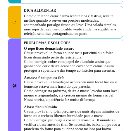
DICA ALIMENTAR
Como o folar de carne é uma receita rica e festiva, resulta
melhor quando o serves em porções moderadas,
🥗
acompanhado por algo fresco ou leve. Uma salada simples,
uma sopa de legumes ou caldo verde ajudam a equilibrar a
refeição sem tirar protagonismo ao prato.
PROBLEMAS E SOLUÇÕES
O topo ficou demasiado escuro
Causa provável:
o forno aquece mais por cima ou o folar
ficou demasiado perto da resistência.
Como corrigir:
cobre com papel de alumínio assim que
ganhar boa cor e deixa acabar de cozer com calma. Assim
proteges a superfície e dás tempo ao interior para assentar.
A massa ficou pouco fofa
Causa provável:
a levedação aconteceu num local frio ou o
🛠️
fermento estava mais fraco do que parecia.
Como corrigir:
na próxima, deixa a massa levedar num local
morno e resguardado, até crescer mesmo de forma visível.
Nesta receita, a paciência faz muita diferença.
A base ficou húmida
Causa provável:
o folar precisava de mais alguns minutos de
forno ou o recheio libertou humidade para a massa.
Como corrigir:
prolonga a cozedura mais 5 a 10 minutos e
verifica a base antes de tirar. Se necessário, baixa um pouco a
prateleira do forno para ajudar a secar melhor por baixo.