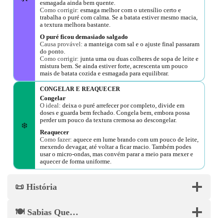
esmagada ainda bem quente.
Como corrigir:
esmaga melhor com o utensílio certo e
trabalha o puré com calma. Se a batata estiver mesmo macia,
a textura melhora bastante.
O puré ficou demasiado salgado
Causa provável:
a manteiga com sal e o ajuste final passaram
do ponto.
Como corrigir:
junta uma ou duas colheres de sopa de leite e
mistura bem. Se ainda estiver forte, acrescenta um pouco
mais de batata cozida e esmagada para equilibrar.
CONGELAR E REAQUECER
Congelar
O ideal:
deixa o puré arrefecer por completo, divide em
doses e guarda bem fechado. Congela bem, embora possa
perder um pouco da textura cremosa ao descongelar.
❄️
Reaquecer
Como fazer:
aquece em lume brando com um pouco de leite,
mexendo devagar, até voltar a ficar macio. Também podes
usar o micro-ondas, mas convém parar a meio para mexer e
aquecer de forma uniforme.
📜 História
🍽️ Sabias Que…