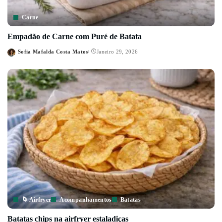
Carne
Empadão de Carne com Puré de Batata
Sofia Mafalda Costa Matos
Janeiro 29, 2026
Posted
by
🌀 Airfryer
Acompanhamentos
Batatas
Batatas chips na airfryer estaladiças