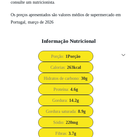
consulte um nutricionista.
Os preços apresentados são valores médios de supermercado em
Portugal, março de 2026
Informação Nutricional
Porção:
1
Porção
Calorias:
263
kcal
Hidratos de carbono:
30
g
Proteína:
4.6
g
Gordura:
14.2
g
Gordura saturada:
8.9
g
Sódio:
220
mg
Fibras:
3.7
g