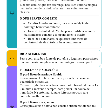
junta-o aos poucos, para controlares melhor o ponto.
E há um detalhe que faz diferença, não uses varinha mágica
nem trabalhes demasiado a batata, para evitar textura
elástica.
💡
O QUE SERVIR COM ISTO
Cabrito Assado no Forno, para uma refeição de
domingo bem reconfortante
Iscas de Cebolada de Vitela, para equilibrar sabores
mais intensos com um acompanhamento macio
Bacalhau com Natas, se quiseres uma mesa de
conforto cheia de clássicos bem portugueses
DICA ALIMENTAR
🥗
Serve com uma boa fonte de proteína e legumes, para criares
um prato mais completo sem tirar protagonismo ao puré.
PROBLEMAS E SOLUÇÕES
O puré ficou demasiado líquido
Causa provável:
o leite entrou depressa demais ou em
quantidade excessiva.
Como corrigir:
leva o tacho a lume muito brando durante 1 a
2 minutos, mexendo sempre, para perder um pouco de
humidade. Na próxima, junta o leite aos poucos para
controlar melhor o ponto.
O puré ficou com grumos
Causa provável:
a batata não cozeu o suficiente ou não foi
🛠️