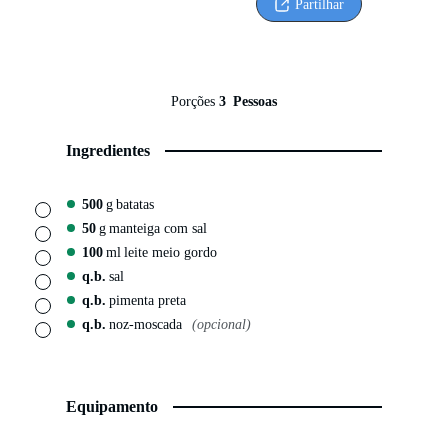
Partilhar
Porções
3
Pessoas
Ingredientes
500
g
batatas
▢
50
g
manteiga com sal
▢
100
ml
leite meio gordo
▢
q.b.
sal
▢
q.b.
pimenta preta
▢
q.b.
noz-moscada
(opcional)
▢
Equipamento