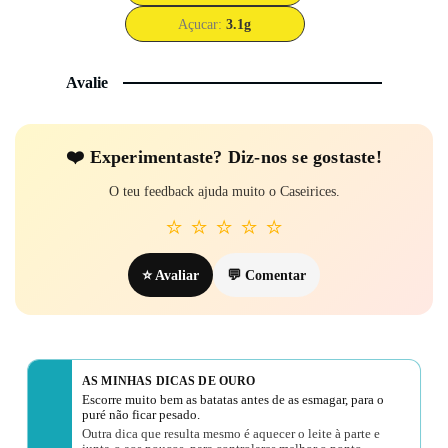
Açucar:
3.1
g
Avalie
❤️ Experi­mentaste? Diz-nos se gostaste!
O teu feedback ajuda muito o Caseirices.
⭐
⭐
⭐
⭐
⭐
⭐ Avaliar
💬 Comentar
AS MINHAS DICAS DE OURO
Escorre muito bem as batatas antes de as esmagar, para o
puré não ficar pesado.
Outra dica que resulta mesmo é aquecer o leite à parte e