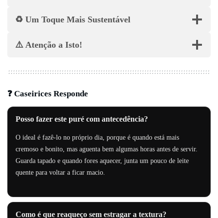
♻️ Um Toque Mais Sustentável
⚠️ Atenção a Isto!
❓ Caseirices Responde
Posso fazer este puré com antecedência?
O ideal é fazê-lo no próprio dia, porque é quando está mais
cremoso e bonito, mas aguenta bem algumas horas antes de servir.
Guarda tapado e quando fores aquecer, junta um pouco de leite
quente para voltar a ficar macio.
Como é que reaqueço sem estragar a textura?