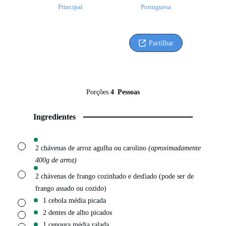
Principal
Portuguesa
Partilhar
Porções
4
Pessoas
Ingredientes
▢
2 chávenas de arroz agulha ou carolino
(aproximadamente
400g de arroz)
▢
2 chávenas de frango cozinhado e desfiado (pode ser de
frango assado ou cozido)
1 cebola média picada
▢
2 dentes de alho picados
▢
1 cenoura média ralada
▢