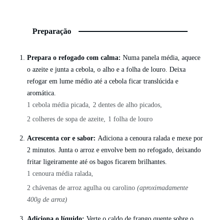
Preparação
Prepara o refogado com calma:
Numa panela média, aquece
o azeite e junta a cebola, o alho e a folha de louro. Deixa
refogar em lume médio até a cebola ficar translúcida e
aromática.
1 cebola média picada,
2 dentes de alho picados,
2 colheres de sopa de azeite,
1 folha de louro
Acrescenta cor e sabor:
Adiciona a cenoura ralada e mexe por
2 minutos. Junta o arroz e envolve bem no refogado, deixando
fritar ligeiramente até os bagos ficarem brilhantes.
1 cenoura média ralada,
2 chávenas de arroz agulha ou carolino
(aproximadamente
400g de arroz)
Adiciona o líquido:
Verte o caldo de frango quente sobre o