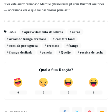
“Fez este arroz cremoso? Marque @caseirices.pt com #ArrozCaseirices
— adoramos ver o que sai das vossas panelas!”
aproveitamento de sobras
arroz
TAGS:
arroz de frango cremoso
comfort food
comida portuguesa
cremoso
frango
frango desfiado
panela
Queijo
receita de tacho
Qual a Sua Reação?
0
0
0
0