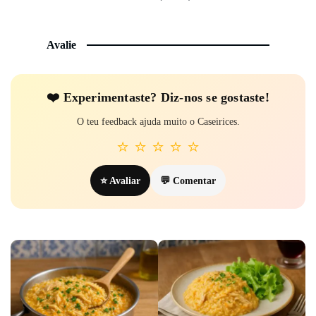
Avalie
❤️ Experi­mentaste? Diz-nos se gostaste!
O teu feedback ajuda muito o Caseirices.
⭐
⭐
⭐
⭐
⭐
⭐ Avaliar
💬 Comentar