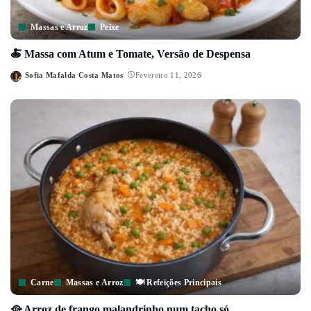
Massas e Arroz
Peixe
🍝 Massa com Atum e Tomate, Versão de Despensa
Sofia Mafalda Costa Matos
Fevereiro 11, 2026
Posted
by
Carne
Massas e Arroz
🍽️ Refeições Principais
🥘 Arroz de frango malandrinho num tacho só