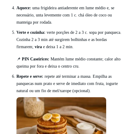
Aquece:
uma frigideira antiaderente em lume médio e, se
necessário, unta levemente com 1 c. chá óleo de coco ou
manteiga por rodada.
Verte e cozinha:
verte porções de 2 a 3 c. sopa por panqueca.
Cozinha 2 a 3 min até surgirem bolhinhas e as bordas
firmarem;
vira
e deixa 1 a 2 min.
📌
PIN Caseirices:
Mantém lume médio constante; calor alto
queima por fora e deixa o centro cru.
Repete e serve:
repete até terminar a massa. Empilha as
panquecas num prato e serve de imediato com fruta, iogurte
natural ou um fio de mel/xarope (opcional).