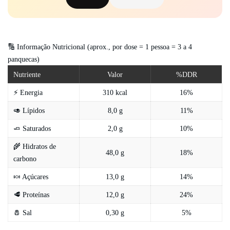
🔢 Informação Nutricional (aprox., por dose = 1 pessoa = 3 a 4
panquecas)
Nutriente
Valor
%DDR
⚡ Energia
310 kcal
16%
🥑 Lípidos
8,0 g
11%
🧈 Saturados
2,0 g
10%
🌾 Hidratos de
48,0 g
18%
carbono
🍬 Açúcares
13,0 g
14%
🥩 Proteínas
12,0 g
24%
🧂 Sal
0,30 g
5%