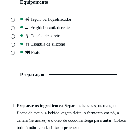
Equipamento
▢
🥣 Tigela
ou liquidificador
▢
🍳 Frigideira antiaderente
▢
🥄 Concha de servir
▢
🍴 Espátula de silicone
▢
🍽️ Prato
Preparação
Preparar os ingredientes:
Separa as bananas, os ovos, os
flocos de aveia, a bebida vegetal/leite, o fermento em pó, a
canela (se usares) e o óleo de coco/manteiga para untar. Coloca
tudo à mão para facilitar o processo.