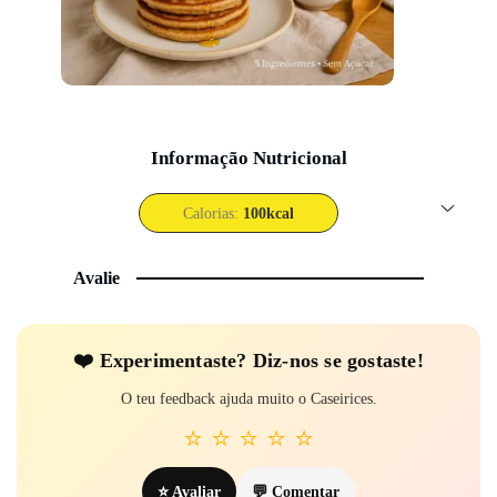
Informação Nutricional
Calorias:
100
kcal
Avalie
❤️ Experi­mentaste? Diz-nos se gostaste!
O teu feedback ajuda muito o Caseirices.
⭐
⭐
⭐
⭐
⭐
⭐ Avaliar
💬 Comentar