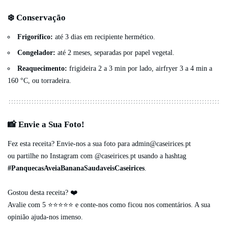
❄️ Conservação
Frigorífico:
até 3 dias em recipiente hermético.
Congelador:
até 2 meses, separadas por papel vegetal.
Reaquecimento:
frigideira 2 a 3 min por lado, airfryer 3 a 4 min a
160 °C, ou torradeira.
📸 Envie a Sua Foto!
Fez esta receita? Envie-nos a sua foto para
admin@caseirices.pt
ou partilhe no Instagram com @caseirices.pt usando a hashtag
#PanquecasAveiaBananaSaudaveisCaseirices
.
Gostou desta receita? ❤️
Avalie com 5 ⭐️⭐️⭐️⭐️⭐️ e conte-nos como ficou nos comentários. A sua
opinião ajuda-nos imenso.