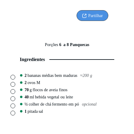
Partilhar
Porções
6
a 8 Panquecas
Ingredientes
2
bananas médias bem maduras
≈200 g
▢
2
ovos M
▢
70
g
flocos de aveia finos
▢
40
ml
bebida vegetal ou leite
▢
½
colher de chá
fermento em pó
opcional
▢
1
pitada
sal
▢