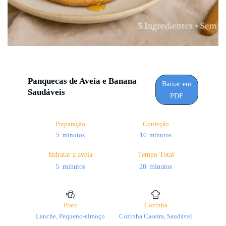
Panquecas de Aveia e Banana
Baixar em
Saudáveis
PDF
Preparação
Confeção
minutos
minutos
5
minutos
10
minutos
hidratar a aveia
Tempo Total
minutos
minutos
5
minutos
20
minutos
Prato
Cozinha
Lanche, Pequeno-almoço
Cozinha Caseira, Saudável