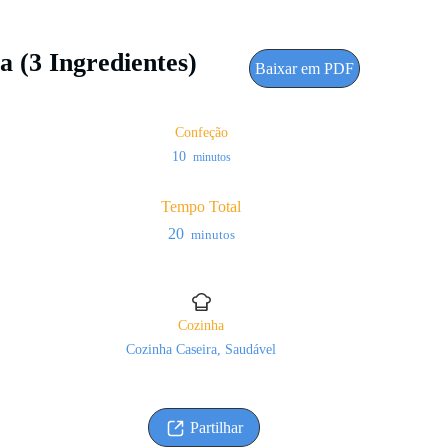
 (3 Ingredientes)
Baixar em PDF
Confeção
minutos
10
minutos
Tempo Total
minutos
20
minutos
Cozinha
Cozinha Caseira, Saudável
Partilhar