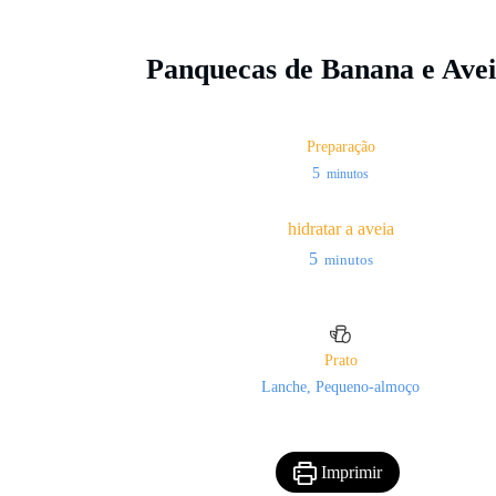
Panquecas de Banana e Aveia
Preparação
minutos
5
minutos
hidratar a aveia
minutos
5
minutos
Prato
Lanche, Pequeno-almoço
Imprimir