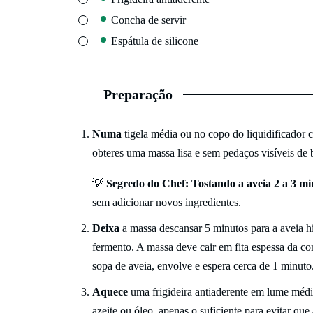
▢
Concha de servir
▢
Espátula de silicone
Preparação
Numa
tigela média ou no copo do liquidificador c
obteres uma massa lisa e sem pedaços visíveis de 
💡
Segredo do Chef:
Tostando a aveia 2 a 3 mi
sem adicionar novos ingredientes.
Deixa
a massa descansar 5 minutos para a aveia hi
fermento. A massa deve cair em fita espessa da con
sopa de aveia, envolve e espera cerca de 1 minuto
Aquece
uma frigideira antiaderente em lume médio
azeite ou óleo, apenas o suficiente para evitar qu