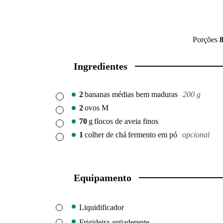
Porções
Ingredientes
2
bananas médias bem maduras
200 g
▢
2
ovos M
▢
70
g
flocos de aveia finos
▢
1
colher de chá
fermento em pó
opcional
▢
Equipamento
▢
Liquidificador
▢
Frigideira antiaderente