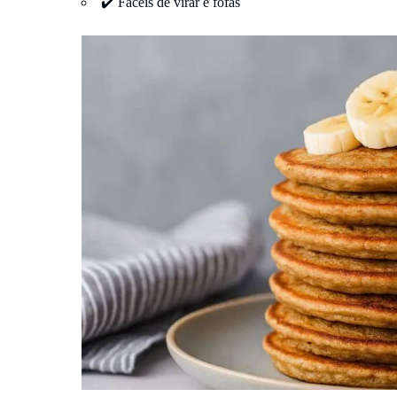
✔️ Fáceis de virar e fofas