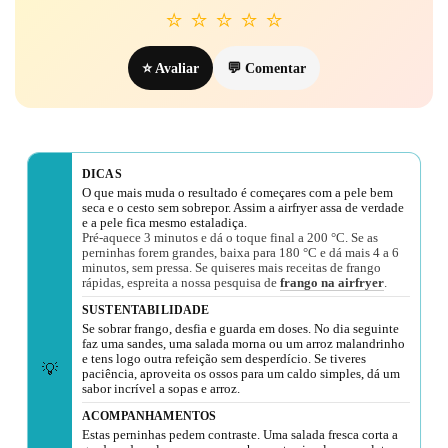
⭐
⭐
⭐
⭐
⭐
⭐ Avaliar
💬 Comentar
DICAS
O que mais muda o resultado é começares com a pele bem
seca e o cesto sem sobrepor. Assim a airfryer assa de verdade
e a pele fica mesmo estaladiça.
Pré-aquece 3 minutos e dá o toque final a 200 °C. Se as
perninhas forem grandes, baixa para 180 °C e dá mais 4 a 6
minutos, sem pressa. Se quiseres mais receitas de frango
rápidas, espreita a nossa pesquisa de
frango na airfryer
.
SUSTENTABILIDADE
Se sobrar frango, desfia e guarda em doses. No dia seguinte
faz uma sandes, uma salada morna ou um arroz malandrinho
e tens logo outra refeição sem desperdício. Se tiveres
💡
paciência, aproveita os ossos para um caldo simples, dá um
sabor incrível a sopas e arroz.
ACOMPANHAMENTOS
Estas perninhas pedem contraste. Uma salada fresca corta a