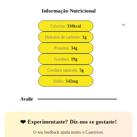
Informação Nutricional
Calorias:
310
kcal
Hidratos de carbono:
1
g
Proteína:
34
g
Gordura:
19
g
Gordura saturada:
5
g
Sódio:
142
mg
Avalie
❤️ Experi­mentaste? Diz-nos se gostaste!
O teu feedback ajuda muito o Caseirices.