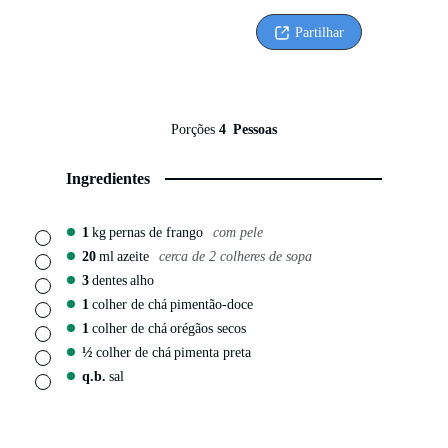
Partilhar
Porções
4
Pessoas
Ingredientes
1
kg
pernas de frango
com pele
▢
20
ml
azeite
cerca de 2 colheres de sopa
▢
3
dentes
alho
▢
1
colher de chá
pimentão-doce
▢
1
colher de chá
orégãos secos
▢
½
colher de chá
pimenta preta
▢
q.b.
sal
▢