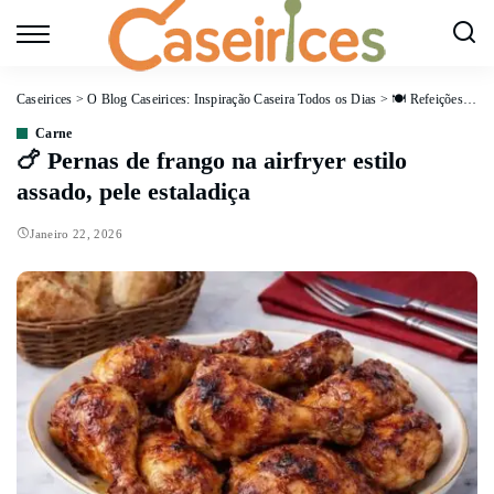
Caseirices
>
O Blog Caseirices: Inspiração Caseira Todos os Dias
>
🍽️ Refeições Principais
Carne
🍗 Pernas de frango na airfryer estilo
assado, pele estaladiça
Janeiro 22, 2026