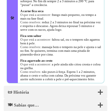
sobrepor. No fim dá sempre 2 a 3 minutos a 200 °C para
“puxar” a crocância.
A carne fica seca
O que está a acontecer:
frango mais pequeno, ou tempo a
🛠️
mais na fase final.
Como resolves:
reduz 2 a 3 minutos no final na próxima vez
e respeita o descanso. Agora deixa repousar 5 minutos e
serve com os sucos, ajuda logo.
Fica sem sabor
O que está a acontecer:
faltou sal, ou o tempero não agarrou
bem à pele.
Como resolves:
massaja bem o tempero na pele e ajusta o sal
no fim. Se quiseres, termina com mais uma pitada de
pimentão-doce por cima.
Fica agarrado ao cesto
O que está a acontecer:
a pele ainda não criou crosta e colou
na grelha.
Como resolves:
não puxes à força. Espera 1 a 2 minutos,
abana o cesto e solta com calma. Da próxima vez garante
azeite suficiente a cobrir a pele e pré-aquecimento feito.
📜 História
🍽️ Sabias que…