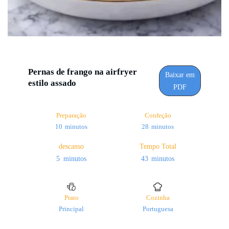
Pernas de frango na airfryer
Baixar em
estilo assado
PDF
Preparação
Confeção
minutos
minutos
10
minutos
28
minutos
descanso
Tempo Total
minutos
minutos
5
minutos
43
minutos
Prato
Cozinha
Principal
Portuguesa