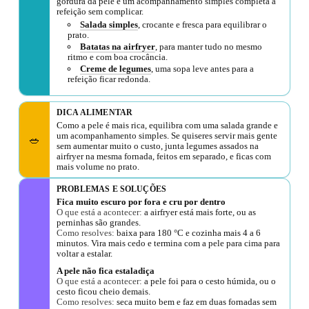
gordura da pele e um acompanhamento simples completa a
refeição sem complicar.
Salada simples
, crocante e fresca para equilibrar o
prato.
Batatas na airfryer
, para manter tudo no mesmo
ritmo e com boa crocância.
Creme de legumes
, uma sopa leve antes para a
refeição ficar redonda.
DICA ALIMENTAR
Como a pele é mais rica, equilibra com uma salada grande e
um acompanhamento simples. Se quiseres servir mais gente
🥗
sem aumentar muito o custo, junta legumes assados na
airfryer na mesma fornada, feitos em separado, e ficas com
mais volume no prato.
PROBLEMAS E SOLUÇÕES
Fica muito escuro por fora e cru por dentro
O que está a acontecer:
a airfryer está mais forte, ou as
perninhas são grandes.
Como resolves:
baixa para 180 °C e cozinha mais 4 a 6
minutos. Vira mais cedo e termina com a pele para cima para
voltar a estalar.
A pele não fica estaladiça
O que está a acontecer:
a pele foi para o cesto húmida, ou o
cesto ficou cheio demais.
Como resolves:
seca muito bem e faz em duas fornadas sem