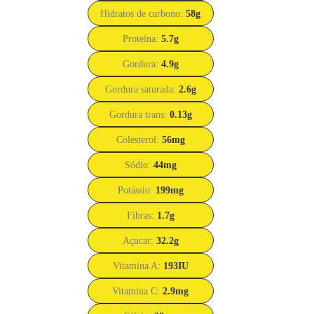
Hidratos de carbono:
58
g
Proteína:
5.7
g
Gordura:
4.9
g
Gordura saturada:
2.6
g
Gordura trans:
0.13
g
Colesterol:
56
mg
Sódio:
44
mg
Potássio:
199
mg
Fibras:
1.7
g
Açucar:
32.2
g
Vitamina A:
193
IU
Vitamina C:
2.9
mg