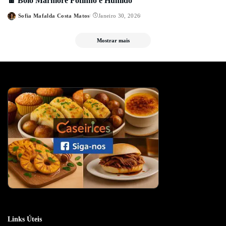
🍫 Bolo Mármore Fofinho e Húmido
Sofia Mafalda Costa Matos
Janeiro 30, 2026
Posted
by
Mostrar mais
Links Úteis