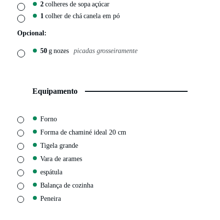
2
colheres de sopa
açúcar
▢
1
colher de chá
canela em pó
▢
Opcional:
50
g
nozes
picadas grosseiramente
▢
Equipamento
▢
Forno
▢
Forma de chaminé
ideal 20 cm
▢
Tigela grande
▢
Vara de arames
▢
espátula
▢
Balança de cozinha
▢
Peneira