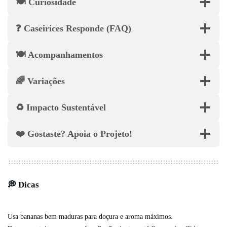
🍽️ Curiosidade
❓ Caseirices Responde (FAQ)
🍽️ Acompanhamentos
🌈 Variações
♻️ Impacto Sustentável
❤️ Gostaste? Apoia o Projeto!
💭 Dicas
Usa bananas bem maduras para doçura e aroma máximos.