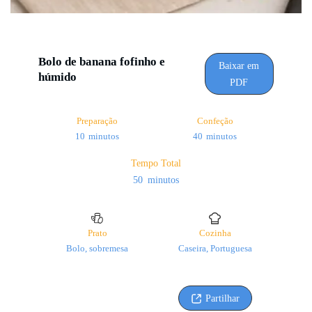
Bolo de banana fofinho e
Baixar em
húmido
PDF
Preparação
Confeção
minutos
minutos
10
minutos
40
minutos
Tempo Total
minutos
50
minutos
Prato
Cozinha
Bolo, sobremesa
Caseira, Portuguesa
Partilhar