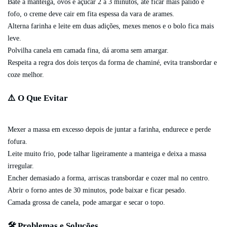
Bate a manteiga, ovos e açúcar 2 a 3 minutos, até ficar mais pálido e
fofo, o creme deve cair em fita espessa da vara de arames.
Alterna farinha e leite em duas adições, mexes menos e o bolo fica mais
leve.
Polvilha canela em camada fina, dá aroma sem amargar.
Respeita a regra dos dois terços da forma de chaminé, evita transbordar e
coze melhor.
⚠️ O Que Evitar
Mexer a massa em excesso depois de juntar a farinha, endurece e perde
fofura.
Leite muito frio, pode talhar ligeiramente a manteiga e deixa a massa
irregular.
Encher demasiado a forma, arriscas transbordar e cozer mal no centro.
Abrir o forno antes de 30 minutos, pode baixar e ficar pesado.
Camada grossa de canela, pode amargar e secar o topo.
🛠️ Problemas e Soluções