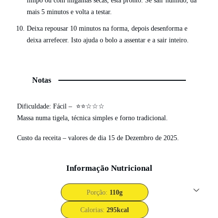
limpo ou com migalhas secas, está pronto. Se sair húmido, dá
mais 5 minutos e volta a testar.
Deixa repousar 10 minutos na forma, depois desenforma e
deixa arrefecer. Isto ajuda o bolo a assentar e a sair inteiro.
Notas
Dificuldade: Fácil – ⭐⭐☆☆☆
Massa numa tigela, técnica simples e forno tradicional.
Custo da receita – valores de dia 15 de Dezembro de 2025.
Informação Nutricional
Porção:
110
g
Calorias:
295
kcal