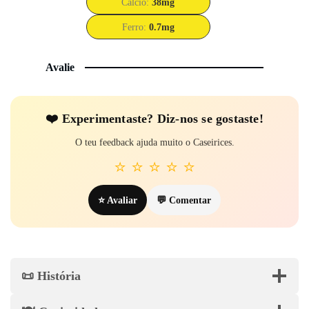
Cálcio:
38
mg
Ferro:
0.7
mg
Avalie
❤️ Experi­mentaste? Diz-nos se gostaste!
O teu feedback ajuda muito o Caseirices.
⭐
⭐
⭐
⭐
⭐
⭐ Avaliar
💬 Comentar
📜 História