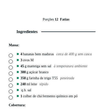
Porções
12
Fatias
Ingredientes
Massa:
4
bananas bem maduras
cerca de 400 g sem casca
▢
3
ovos M
▢
45
g
manteiga sem sal
à temperatura ambiente
▢
300
g
açúcar branco
▢
350
g
farinha de trigo T55
peneirada
▢
240
ml
leite
tépido
▢
q.b.
sal
▢
1
colher de chá
fermento químico em pó
▢
Cobertura: