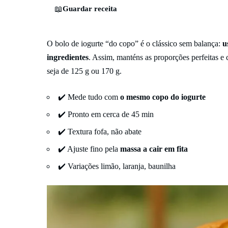
📖
Guardar receita
O bolo de iogurte “do copo” é o clássico sem balança:
u
ingredientes
. Assim, manténs as proporções perfeitas e 
seja de 125 g ou 170 g.
✔️ Mede tudo com
o mesmo copo do iogurte
✔️ Pronto em cerca de 45 min
✔️ Textura fofa, não abate
✔️ Ajuste fino pela
massa a cair em fita
✔️ Variações limão, laranja, baunilha