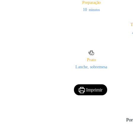
Preparação
minutos
10
minutos
T
Prato
Lanche, sobremesa
Imprimir
Por