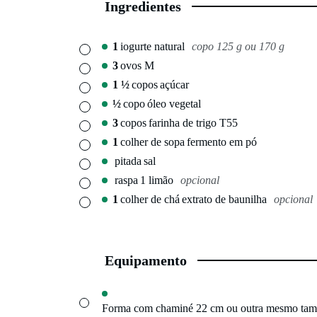
Ingredientes
1
iogurte natural
copo 125 g ou 170 g
▢
3
ovos M
▢
1 ½
copos
açúcar
▢
½
copo
óleo vegetal
▢
3
copos
farinha de trigo T55
▢
1
colher de sopa
fermento em pó
▢
pitada
sal
▢
raspa
1 limão
opcional
▢
1
colher de chá
extrato de baunilha
opcional
▢
Equipamento
▢
Forma com chaminé 22 cm
ou outra mesmo ta