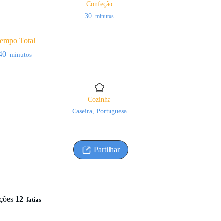
Confeção
minutos
30
minutos
empo Total
minutos
40
minutos
Cozinha
Caseira, Portuguesa
Partilhar
ções
12
fatias