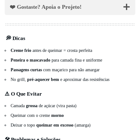
❤️ Gostaste? Apoia o Projeto!
💭 Dicas
Creme frio
antes de queimar = crosta perfeita
Peneira o mascavado
para camada fina e uniforme
Passagens curtas
com maçarico para não amargar
No grill,
pré-aquecer bem
e aproximar das resistências
⚠️ O Que Evitar
Camada
grossa
de açúcar (vira pasta)
Queimar com o creme
morno
Deixar o topo
queimar em excesso
(amarga)
🛠️ Problemas e Soluções