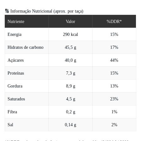
🔢 Informação Nutricional (aprox. por taça)
Nutriente
Valor
%DDR*
Energia
290 kcal
15%
Hidratos de carbono
45,5 g
17%
Açúcares
40,0 g
44%
Proteínas
7,3 g
15%
Gordura
8,9 g
13%
Saturados
4,5 g
23%
Fibra
0,2 g
1%
Sal
0,14 g
2%