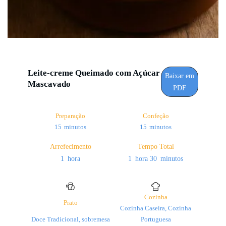
Leite-creme Queimado com Açúcar
Baixar em
Mascavado
PDF
Preparação
Confeção
minutos
minutos
15
minutos
15
minutos
Arrefecimento
Tempo Total
hora
hora
minutos
1
hora
1
hora
30
minutos
Cozinha
Prato
Cozinha Caseira, Cozinha
Doce Tradicional, sobremesa
Portuguesa