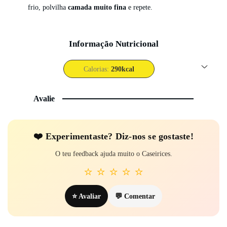
frio, polvilha
camada muito fina
e repete.
Informação Nutricional
Calorias:
290
kcal
Avalie
❤️ Experi­mentaste? Diz-nos se gostaste!
O teu feedback ajuda muito o Caseirices.
⭐
⭐
⭐
⭐
⭐
⭐ Avaliar
💬 Comentar