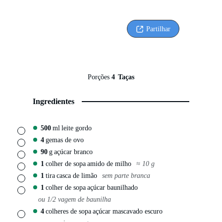
Partilhar
Porções
4
Taças
Ingredientes
500
ml
leite gordo
▢
4
gemas de ovo
▢
90
g
açúcar branco
▢
1
colher de sopa
amido de milho
≈ 10 g
▢
1
tira
casca de limão
sem parte branca
▢
1
colher de sopa
açúcar baunilhado
▢
ou 1/2 vagem de baunilha
4
colheres de sopa
açúcar mascavado escuro
▢