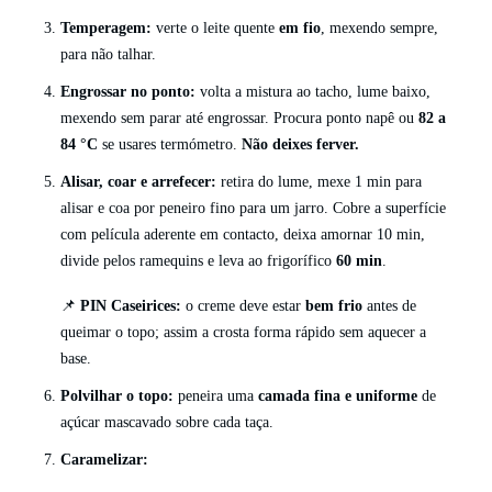
Temperagem:
verte o leite quente
em fio
, mexendo sempre,
para não talhar.
Engrossar no ponto:
volta a mistura ao tacho, lume baixo,
mexendo sem parar até engrossar. Procura ponto napê ou
82 a
84 °C
se usares termómetro.
Não deixes ferver.
Alisar, coar e arrefecer:
retira do lume, mexe 1 min para
alisar e coa por peneiro fino para um jarro. Cobre a superfície
com película aderente em contacto, deixa amornar 10 min,
divide pelos ramequins e leva ao frigorífico
60 min
.
📌
PIN Caseirices:
o creme deve estar
bem frio
antes de
queimar o topo; assim a crosta forma rápido sem aquecer a
base.
Polvilhar o topo:
peneira uma
camada fina e uniforme
de
açúcar mascavado sobre cada taça.
Caramelizar: