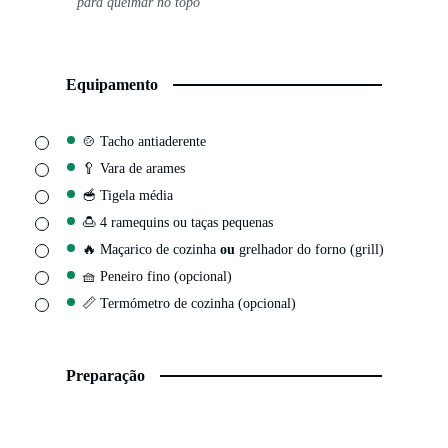
para queimar no topo
Equipamento
▢
🍲 Tacho antiaderente
▢
🥄 Vara de arames
▢
🥣 Tigela média
▢
🍮 4 ramequins
ou taças pequenas
▢
🔥 Maçarico de cozinha
ou
grelhador do forno (grill)
▢
🧺 Peneiro fino
(opcional)
▢
📏 Termómetro de cozinha (opcional)
Preparação