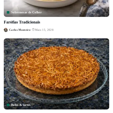
Sobremesas de Colher
Farófias Tradicionais
Carlos Monteiro
Maio 15, 2026
Posted
by
Bolos & tartes