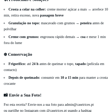
Crosta a colar na colher:
creme morno/ açúcar a mais → arrefece 10
min, retira excesso, nova
passagem breve
Granulação no topo:
mascavado com grumos →
peneira
antes de
polvilhar
Creme com grumos:
engrossou rápido demais →
coa
e mexe 1 min
fora do lume
❄️ Conservação
Frigorífico:
até
24 h
antes de queimar o topo,
tapado
(película em
contacto)
Depois de queimado:
consumir em
10 a 15 min
para manter a crosta
crocante
📸 Envie a Sua Foto!
Fez esta receita? Envie-nos a sua foto para
admin@caseirices.pt
ou partilhe no Instagram com @caseirices.pt usando a hashtag