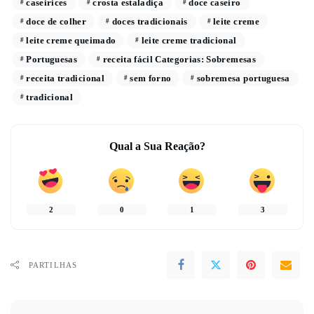
caseirices
crosta estaladiça
doce caseiro
doce de colher
doces tradicionais
leite creme
leite creme queimado
leite creme tradicional
Portuguesas
receita fácil Categorias: Sobremesas
receita tradicional
sem forno
sobremesa portuguesa
tradicional
Qual a Sua Reação?
2
0
1
3
PARTILHAS