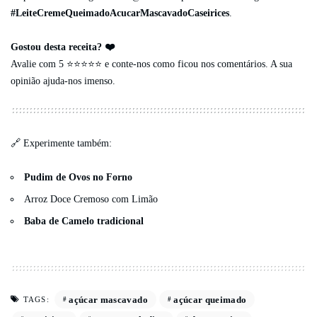
#LeiteCremeQueimadoAcucarMascavadoCaseirices
.
Gostou desta receita? ❤️
Avalie com 5 ⭐️⭐️⭐️⭐️⭐️ e conte-nos como ficou nos comentários. A sua
opinião ajuda-nos imenso.
🔗 Experimente também:
Pudim de Ovos no Forno
Arroz Doce Cremoso com Limão
Baba de Camelo tradicional
açúcar mascavado
açúcar queimado
TAGS: