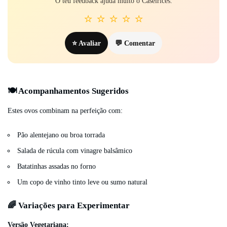
O teu feedback ajuda muito o Caseirices.
⭐
⭐
⭐
⭐
⭐
⭐ Avaliar
💬 Comentar
🍽️ Acompanhamentos Sugeridos
Estes ovos combinam na perfeição com:
Pão alentejano ou broa torrada
Salada de rúcula com vinagre balsâmico
Batatinhas assadas no forno
Um copo de vinho tinto leve ou sumo natural
🌈 Variações para Experimentar
Versão Vegetariana: