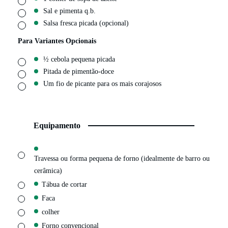
Sal e pimenta q.b.
▢
Salsa fresca picada (opcional)
▢
Para Variantes Opcionais
½ cebola pequena picada
▢
Pitada de pimentão-doce
▢
Um fio de picante para os mais corajosos
▢
Equipamento
▢
Travessa ou forma pequena de forno (idealmente de barro ou
cerâmica)
▢
Tábua de cortar
▢
Faca
▢
colher
▢
Forno convencional